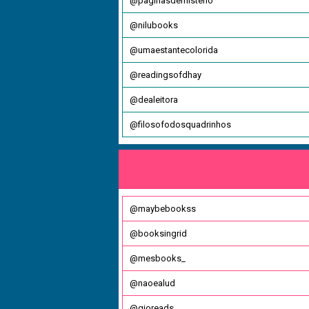
@paginasdemisterio
@nilubooks
@umaestantecolorida
@readingsofdhay
@dealeitora
@filosofodosquadrinhos
@maybebookss
@booksingrid
@mesbooks_
@naoealud
@gioreads