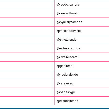
@reads_sandra
@readwithmab
@byhilarycampos
@meninodovicio
@sthetalendo
@entreprologos
@livrelivrocarol
@gabiread
@naclaralendo
@rafaverso
@pagesbyju
@stanchireads