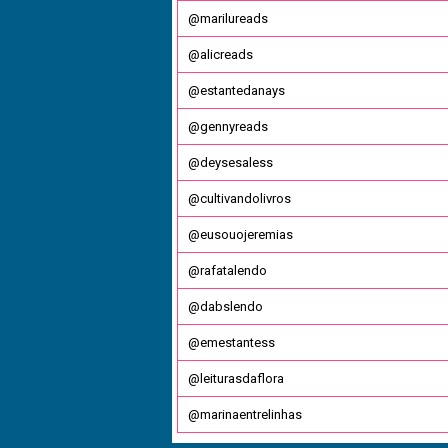
@marilureads
@alicreads
@estantedanays
@gennyreads
@deysesaless
@cultivandolivros
@eusouojeremias
@rafatalendo
@dabslendo
@emestantess
@leiturasdaflora
@marinaentrelinhas