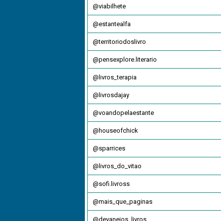
@viabilhete
@estantealfa
@territoriodoslivro
@pensexplore.literario
@livros_terapia
@livrosdajay
@voandopelaestante
@houseofchick
@sparrices
@livros_do_vitao
@sofi.livross
@mais_que_paginas
@devaneios_livros