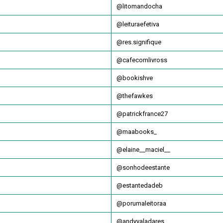
@litomandocha
@leituraefetiva
@res.signifique
@cafecomlivross
@bookishve
@thefawkes
@patrickfrance27
@maabooks_
@elaine__maciel__
@sonhodeestante
@estantedadeb
@porumaleitoraa
@andyvaladares