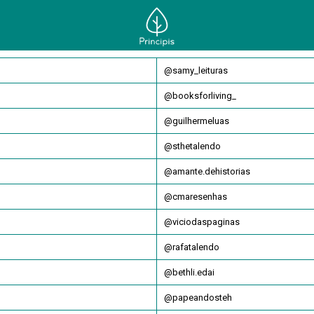
@samy_leituras
@booksforliving_
@guilhermeluas
@sthetalendo
@amante.dehistorias
@cmaresenhas
@viciodaspaginas
@rafatalendo
@bethli.edai
@papeandosteh