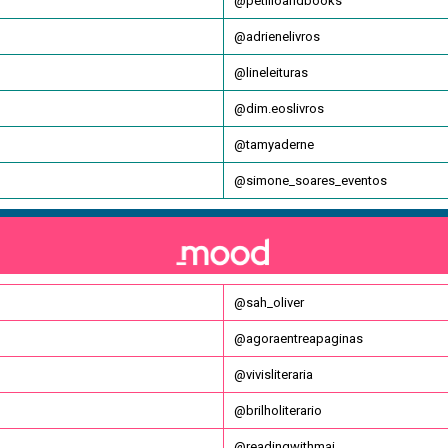
@petilloandbooks
@adrienelivros
@lineleituras
@dim.eoslivros
@tamyaderne
@simone_soares_eventos
@sah_oliver
@agoraentreapaginas
@vivisliteraria
@brilholiterario
@readingwithmai