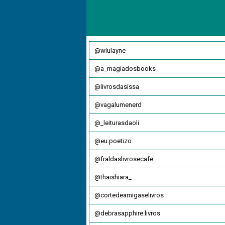
@wiulayne
@a_magiadosbooks
@livrosdasissa
@vagalumenerd
@_leiturasdaoli
@eu.poetizo
@fraldaslivrosecafe
@thaishiara_
@cortedeamigaselivros
@debrasapphire.livros