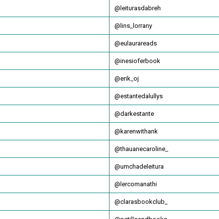
@leiturasdabreh
@lins_lorrany
@eulaurareads
@inesioferbook
@erik_oj
@estantedalullys
@darkestante
@karenwithank
@thauanecaroline_
@umchadeleitura
@lercomanathi
@clarasbookclub_