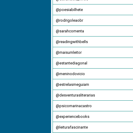
@poesiabilhete
@rodrigoleaobr
@sarahcomenta
@readingwithbells
@maisumleitor
@estantediagonal
@meninodovicio
@estrelasmeguiam
@desventurasliterarias
@psicomarinacastro
@experiencebooks
@leiturafascinante