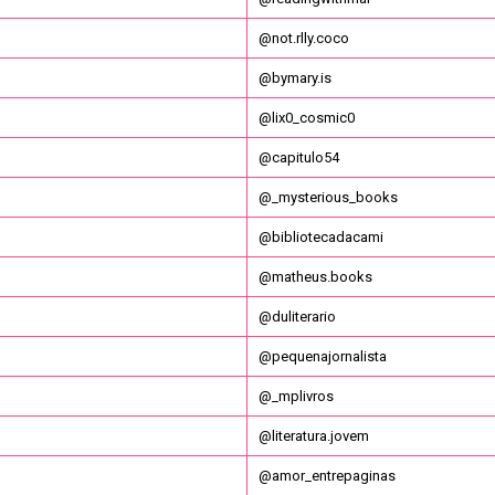
@not.rlly.coco
@bymary.is
@lix0_cosmic0
@capitulo54
@_mysterious_books
@bibliotecadacami
@matheus.books
@duliterario
@pequenajornalista
@_mplivros
@literatura.jovem
@amor_entrepaginas