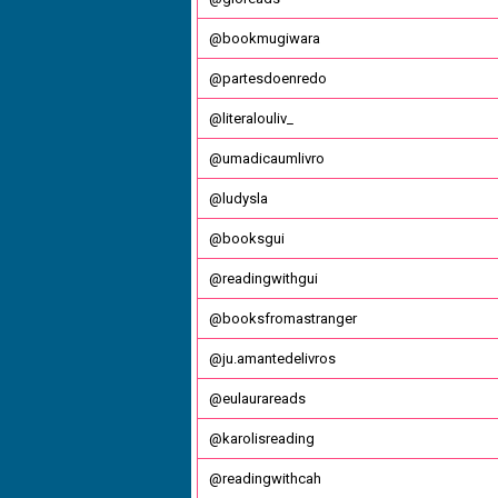
@bookmugiwara
@partesdoenredo
@literalouliv_
@umadicaumlivro
@ludysla
@booksgui
@readingwithgui
@booksfromastranger
@ju.amantedelivros
@eulaurareads
@karolisreading
@readingwithcah