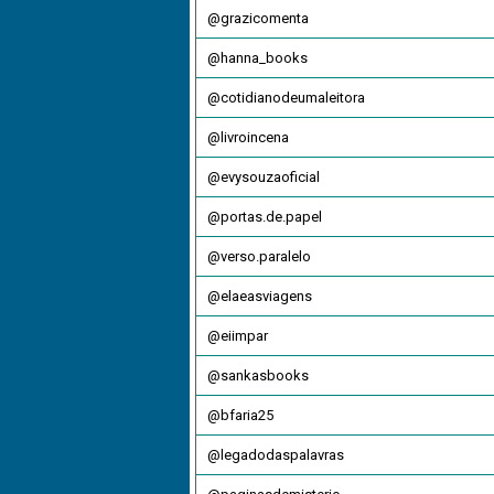
@grazicomenta
@hanna_books
@cotidianodeumaleitora
@livroincena
@evysouzaoficial
@portas.de.papel
@verso.paralelo
@elaeasviagens
@eiimpar
@sankasbooks
@bfaria25
@legadodaspalavras