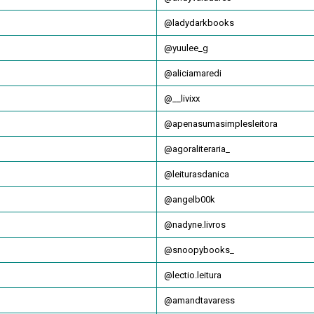
@ladydarkbooks
@yuulee_g
@aliciamaredi
@__livixx
@apenasumasimplesleitora
@agoraliteraria_
@leiturasdanica
@angelb00k
@nadyne.livros
@snoopybooks_
@lectio.leitura
@amandtavaress